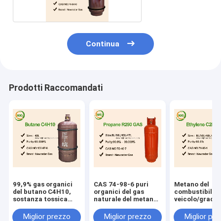
Continua
Prodotti Raccomandati
99,9% gas organici
CAS 74-98-6 puri
Metano del
del butano C4H10,
organici del gas
combustibile d
sostanza tossica
naturale del metano
veicolo/grado
liquefatta del gas di
del grado industriale
incolore inodo
petrolio
alti
dell'elettrone 
Miglior prezzo
Miglior prezzo
Miglior pr