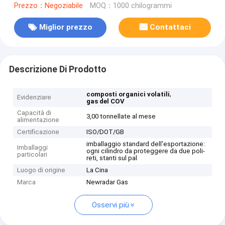
Prezzo：Negoziabile
MOQ：1000 chilogrammi
Miglior prezzo
Contattaci
Descrizione Di Prodotto
,
composti organici volatili
Evidenziare
gas del COV
Capacità di
3,00 tonnellate al mese
alimentazione
Certificazione
ISO/DOT/GB
imballaggio standard dell'esportazione:
Imballaggi
ogni cilindro da proteggere da due poli-
particolari
reti, stanti sul pal
Luogo di origine
La Cina
Marca
Newradar Gas
Osservi più