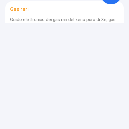
Gas rari
Grado elettronico dei gas rari del xeno puro di Xe, gas
pungente incolore
Gas elettronici
Gas elettronici incolori liquefatti, gas del fluorocarburo
dell'idrocarburo alogenato 116
Gas organici
Gas 99,95% del COV C2H4 di maturazione della frutta
imballato in cilindri di iso GB Steamless del PUNTO