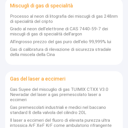
Miscugli di gas di specialità
Processo al neon di litografia dei miscugli di gas 248nm
di specialità del cripto
Grado al neon dell'elettrone di CAS 7440-59-7 dei
miscugli di gas di specialità dell'argon
All'ingrosso prezzo del gas puro dell'elio 99,999% lui
Gas di calibratura di rilevazione di sicurezza stradale
della miscela della Cina
Gas del laser a eccimeri
Gas Suyee del miscuglio di gas TUIMIX CTXX V3.0
Newradar del laser a gas premescolato laser a
Casa
eccimeri
Wuhan Newradar Special Gas Company Limited
È stata fondata
Gas premescolati industriali e medici nel baccano
con l'aiuto di professionisti stranieri
L'azienda ha un'esperienza di
Prodotti
standard 8 della valvola del cilindro 20L
oltre 25 anni nell'industria del gas.
Qualità, servizi tecnologici
avanzati e filosofia di gestione della qualità dall'America.
Il laser a eccimeri del fluoro di elevata purezza ultra
Chi siamo
intossica ArF XeF KrF come ambulatorio rifrangente
Sono io.
L'azienda ha sede a Wuhan ed è specializzata nella