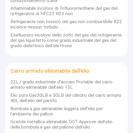
condizionamento d'aria
continuamente la gestione interna, ottimizzare il processo di
Gas industriali
assistenza clienti, innovare
Il progetto è stato realizzato con
Infiammabile incolore di Trifluoromethane del gas del
l'obiettivo di migliorare la qualità del servizio al cliente.
La nostra
refrigerante di HFC23 R23 non
missione è quella di concentrarci sulle esigenze dei clienti e
Miscugli di gas di specialità
Refrigerante non tossico del gas non combustibile R22
fornire un servizio rapido.
La Commissione ha deciso di avviare
incolore nessun torbido
un processo di ristrutturazione della società per diventare una
Gas del laser a eccimeri
delle principali società di importazione ed esportazione nel
Esafluoruro incolore dello zolfo del gas del refrigerante
settore del gas.
del gas liquefatto come grado industriale del gas del
Gas al neon
grado dielettrico dell'elettrone
Gas del refrigerante
Carro armato eliminabile dell'elio
Carro armato eliminabile dell'elio
22L / grado industriale d'acciaio Protable del carro
Attrezzatura del gas di specialità
armato eliminabile dell'elio 13L
Elio puro Gas30LB e 50LB del cilindro del carro armato
40L dell'elio del partito
Bombola a gas eliminabile leggera dell'elio per
l'ambiente dei palloni
Scatola metallica eliminabile DOT Approve dell'elio
della bombola a gas del pallone dell'elio