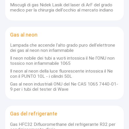
Miscugli di gas Nidek Lasik del laser di ArF del grado
fabbricazione di gas elettronici, gas di alta purezza e tipi di gas
Fatory Tour
medico per la chirurgia dell'occhio al mercato indiano
specializzati e tipi di cilindri in acciaio, valvole e regolatori di
pressione.
Controllo di qualità
Per il gas ad alta purezza, siamo fornitori a lungo termine di gas
cloruro di idrogeno, gas elio, gas krypton, gas neon, gas xenon,
Contattaci
gas ammoniaca, gas fluoro, gas octafluorociclobutano, gas
Gas al neon
esafluoruro di zolfo,gas trifluorometano, metano, monossido di
carbonio, gas silano puro e miscela di gas silano.
Richiedere un preventivo
Lampada che accende l'alto grado puro dell'elettrone
Possiamo fornire una gamma completa di prodotti di gas con
dei gas al neon non infiammabile
diverse purezza specificate: gas atmosferici: Argon, azoto,
ossigeno, gas rari: Neon, Krypton, xenon, elio, idrogeno.Gas e
Il neon nobile dei tubi a vuoti intossica il Ne l'ONU non
miscele per applicazioni speciali: Gas medici, gas
tossico non infiammabile 1065
semiconduttori, gas speciali.
Gas di elevata purezza
Il neon al neon della luce fluorescente intossica il Ne
con il PUNTO 10L - i cilindri 50L
Con un team esperto e professionale, abbiamo esportato i nostri
Gas rari
prodotti in molti paesi e regioni di tutto il mondo, in particolare
Gas al neon industriali ONU del Ne CAS 1065 7440-01-
Nord America, Sud America, Europa orientale, Europa
9 per i tubi del tester di Wave
occidentale,Asia sudorientale e Medio OrienteI nostri prodotti
Gas elettronici
godono di grande popolarità tra i nostri clienti.
Gas organici
Wuhan Newradar Special Gas Co., Ltd. ha formato un piano
Gas del refrigerante
strategico di approvvigionamento attraverso Constant
L'obiettivo
è quello di promuovere lo sviluppo e gli sforzi per più di 10 anni e
Gas isotopici
Gas HFC32 Difluoromethane del refrigerante R32 per
di esplorare attivamente le industrie emergenti.
rafforzare