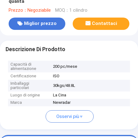
qualità
Prezzo：Negoziabile
MOQ：1 cilindro
Miglior prezzo
Contattaci
Descrizione Di Prodotto
Capacità di
200 pc/mese
alimentazione
Certificazione
ISO
Imballaggi
30kgs/48.8L
particolari
Luogo di origine
La Cina
Marca
Newradar
Osservi più