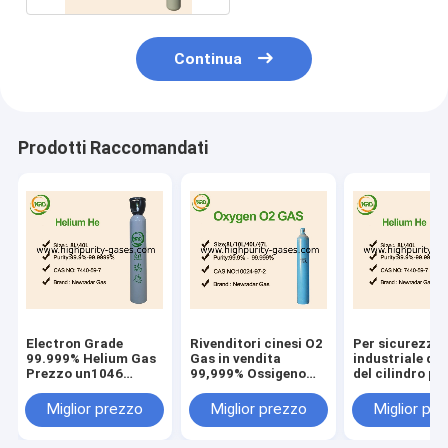
Continua
Prodotti Raccomandati
Electron Grade
Rivenditori cinesi O2
Per sicurezza
99.999% Helium Gas
Gas in vendita
industriale del
Prezzo un1046
99,999% Ossigeno
del cilindro po
dettagli
Miglior prezzo
dell'elio del pa
dell'elio della 
Miglior prezzo
Miglior prezzo
Miglior pr
nuziale