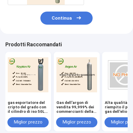
Continua
Prodotti Raccomandati
gas esportatore del
Gas dell'argon di
Alta qualità h
cripto del grado con
vendita 99,999% dei
riempito il pre
il cilindro di iso 50L
commercianti della
gas dell'elio de
di purezza 99,999%
Cina con il migliore
Cina dei cilind
prezzo
Miglior prezzo
Miglior prezzo
Miglior pr