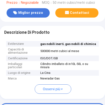
Prezzo：Negoziabile
MOQ：50 metri cubici/metri cubici
Miglior prezzo
Contattaci
Descrizione Di Prodotto
Evidenziare
,
gas nobili inerti
gas nobili di chimica
Capacità di
500000 metri cubici al mese
alimentazione
Certificazione
ISO/DOT/GB
Imballaggi
Cilindro imballato di in10L-50L o su
particolari
misura
Luogo di origine
La Cina
Marca
Newradar Gas
Osservi più