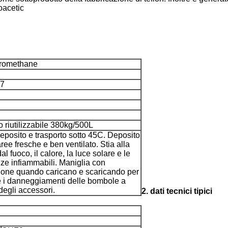
oacetic
oromethane
-7
ro riutilizzabile 380kg/500L
eposito e trasporto sotto 45C. Deposito
aree fresche e ben ventilato. Stia alla
al fuoco, il calore, la luce solare e le
ze infiammabili. Maniglia con
ione quando caricano e scaricando per
e i danneggiamenti delle bombole a
degli accessori.
2. dati tecnici tipici