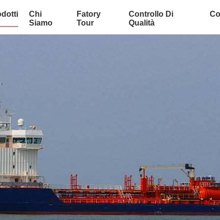
dotti
Chi
Fatory
Controllo Di
Co
Siamo
Tour
Qualità