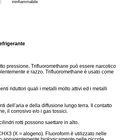
):
ininfiammabile
efrigerante
otto pressione. Trifluoromethane può essere narcotico
violentemente e razzo. Trifluoromethane è usato come
duttori quali i metalli molto attivi ed i metalli
i dell'aria e della diffusione lungo terra. Il contatto
, il corrosivo e/o i gas tossici.
indri rotti possono saettare in alto.
HX3 (X = alogeno). Fluoroform è utilizzato nelle
rato apparentemente biologicamente nelle piccole