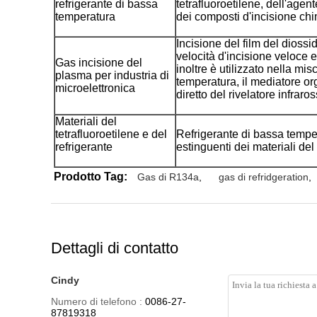
refrigerante di bassa
tetrafluoroetilene, dell'agen
temperatura
dei composti d'incisione chim
Incisione del film del diossid
velocità d'incisione veloce e d
Gas incisione del
inoltre è utilizzato nella mis
plasma per industria di
temperatura, il mediatore org
microelettronica
diretto del rivelatore infraro
Materiali del
tetrafluoroetilene e del
Refrigerante di bassa tempe
refrigerante
estinguenti dei materiali del 
Prodotto Tag:
Gas di R134a
,
gas di refridgeration
,
Dettagli di contatto
Cindy
Numero di telefono :
0086-27-
87819318