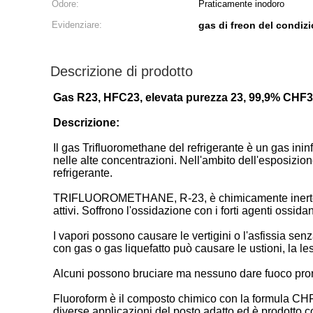
Odore:
Praticamente inodoro
Evidenziare:
gas di freon del condizi
Descrizione di prodotto
Gas R23, HFC23, elevata purezza 23, 99,9% CHF3 p
Descrizione:
Il gas Trifluoromethane del refrigerante è un gas in
nelle alte concentrazioni. Nell'ambito dell'esposizio
refrigerante.
TRIFLUOROMETHANE, R-23, è chimicamente inerte in molt
attivi. Soffrono l'ossidazione con i forti agenti ossida
I vapori possono causare le vertigini o l'asfissia senza
con gas o gas liquefatto può causare le ustioni, la les
Alcuni possono bruciare ma nessuno dare fuoco prontam
Fluoroform è il composto chimico con la formula CHF
diverse applicazioni del posto adatto ed è prodotto 