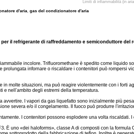
Limiti di infiammabilità (in aria
onatore d'aria
gas del condizionatore d'aria
,
er il refrigerante di raffreddamento e semiconduttore del r
infiammabile incolore. Trifluoromethane è spedito come liquido s
ne prolungata infornare o riscaldare i contenitori può rompersi 
e situazioni, ma può reagire violentemente con i forti agenti ri
nti e nell'ambito degli estremi della temperatura.
 avvertire. I vapori da gas liquefatto sono inizialmente più pesant
ione severa e/o il congelamento. Il fuoco può produrre l'irritazione
ente. I contenitori possono esplodere una volta riscaldati. I cil
3. È uno «dei haloforms», classe A di composti con la formula C
come sottoprodotto della fabbricazione di teflon. Inoltre è gene