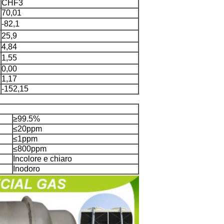
CHF3
70,01
-82,1
25,9
4,84
1,55
0,00
1,17
-152,15
≥99.5%
≤20ppm
≤1ppm
≤800ppm
Incolore e chiaro
Inodoro