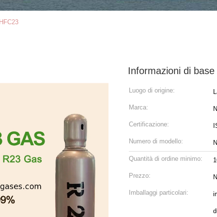
e HFC23
Informazioni di base
Luogo di origine:
L
Marca:
N
Certificazione:
I
Numero di modello:
N
Quantità di ordine minimo:
1
Prezzo:
N
Imballaggi particolari:
i
d