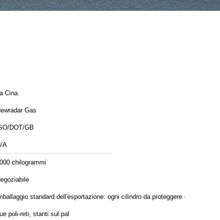
a Cina
ewradar Gas
SO/DOT/GB
/A
000 chilogrammi
egoziabile
mballaggio standard dell'esportazione: ogni cilindro da proteggere da
ue poli-reti, stanti sul pal