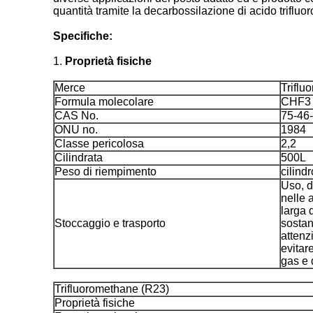
quantità tramite la decarbossilazione di acido trifluor
Specifiche:
1.
Proprietà fisiche
Merce
Triflu
Formula molecolare
CHF3
CAS No.
75-46
ONU no.
1984
Classe pericolosa
2,2
Cilindrata
500L
Peso di riempimento
cilind
Uso, d
nelle 
larga d
Stoccaggio e trasporto
sostan
attenz
evitar
gas e 
Trifluoromethane (R23)
Proprietà fisiche