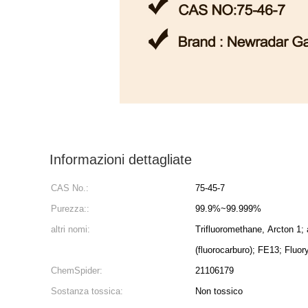
Informazioni dettagliate
CAS No.:
75-45-7
Purezza::
99.9%~99.999%
altri nomi:
Trifluoromethane, Arcton 1;
(fluorocarburo); FE13; Fluory
ChemSpider:
21106179
Sostanza tossica:
Non tossico