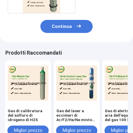
Continua
Prodotti Raccomandati
Gas di calibratura
Gas del laser a
Gas di elettron
del solfuro di
eccimeri di
aria dell'equili
idrogeno di H2S
Ar/F2/He/Ne misto
del gas 100 PP
per la lente
calibratura
producendo i laser a
dell'isobutilen
Miglior prezzo
Miglior prezzo
Miglior pr