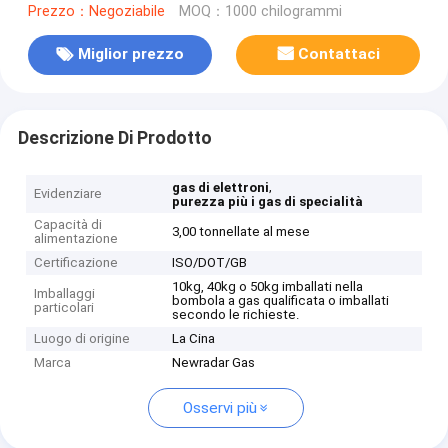
Prezzo：Negoziabile
MOQ：1000 chilogrammi
Miglior prezzo
Contattaci
Descrizione Di Prodotto
,
gas di elettroni
Evidenziare
purezza più i gas di specialità
Capacità di
3,00 tonnellate al mese
alimentazione
Certificazione
ISO/DOT/GB
10kg, 40kg o 50kg imballati nella
Imballaggi
bombola a gas qualificata o imballati
particolari
secondo le richieste.
Luogo di origine
La Cina
Marca
Newradar Gas
Osservi più