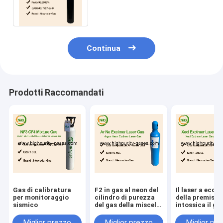
ha imballato in DOT Seamless
Steel Cylinders
Continua
Prodotti Raccomandati
Gas di calibratura
F2 in gas al neon del
Il laser a ecci
per monitoraggio
cilindro di purezza
della premisce
sismico
del gas della miscela
intossica il ga
del laser a gas
miscela di XeF
NeF
Miglior prezzo
Miglior prezzo
Miglior pr