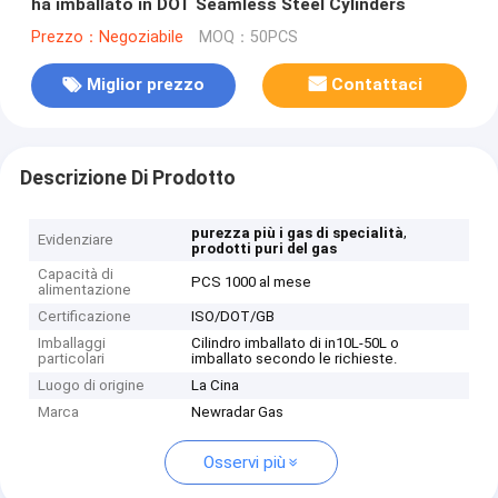
ha imballato in DOT Seamless Steel Cylinders
Prezzo：Negoziabile
MOQ：50PCS
Miglior prezzo
Contattaci
Descrizione Di Prodotto
,
purezza più i gas di specialità
Evidenziare
prodotti puri del gas
Capacità di
PCS 1000 al mese
alimentazione
Certificazione
ISO/DOT/GB
Imballaggi
Cilindro imballato di in10L-50L o
particolari
imballato secondo le richieste.
Luogo di origine
La Cina
Marca
Newradar Gas
Osservi più