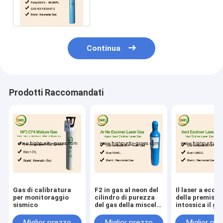
intossica 99,9999% O2 ad
ossigeno e gas
Continua
Prodotti Raccomandati
Gas di calibratura
F2 in gas al neon del
Il laser a ecci
per monitoraggio
cilindro di purezza
della premisce
sismico
del gas della miscela
intossica il ga
del laser a gas
miscela di XeF
NeF
Miglior prezzo
Miglior prezzo
Miglior pr