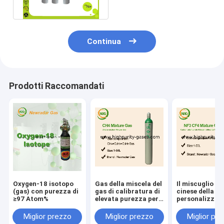
asfissianti
Continua
Prodotti Raccomandati
Oxygen-18 isotopo
Gas della miscela del
Il miscuglio di
(gas) con purezza di
gas di calibratura di
cinese della f
≥97 Atom%
elevata purezza per
personalizza i
le applicazioni di
prezzo del gas
litografia
calibratura
Miglior prezzo
Miglior prezzo
Miglior pr