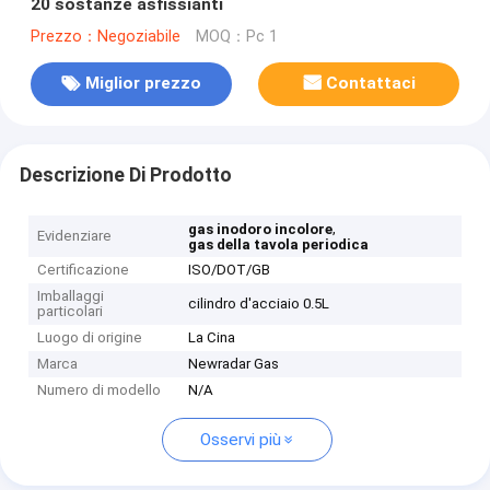
20 sostanze asfissianti
Prezzo：Negoziabile
MOQ：Pc 1
Miglior prezzo
Contattaci
Descrizione Di Prodotto
,
gas inodoro incolore
Evidenziare
gas della tavola periodica
Certificazione
ISO/DOT/GB
Imballaggi
cilindro d'acciaio 0.5L
particolari
Luogo di origine
La Cina
Marca
Newradar Gas
Numero di modello
N/A
Osservi più