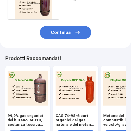
Methylmethane R170, gas
inodoro incolore
Continua
Prodotti Raccomandati
99,9% gas organici
CAS 74-98-6 puri
Metano del
del butano C4H10,
organici del gas
combustibile d
sostanza tossica
naturale del metano
veicolo/grado
liquefatta del gas di
del grado industriale
incolore inodo