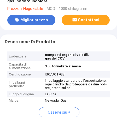
gas inodoro incolore
Prezzo：Negoziabile
MOQ：1000 chilogrammi
Miglior prezzo
Contattaci
Descrizione Di Prodotto
,
composti organici volatili
Evidenziare
gas del COV
Capacità di
3,00 tonnellate al mese
alimentazione
Certificazione
ISO/DOT/GB
imballaggio standard dell'esportazione:
Imballaggi
ogni cilindro da proteggere da due poli-
particolari
reti, stanti sul pal
Luogo di origine
La Cina
Marca
Newradar Gas
Osservi più