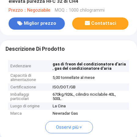
elevata purezza HFC 32 di CH4
Prezzo：Negoziabile
MOQ：1000 chilogrammi
Miglior prezzo
Contattaci
Descrizione Di Prodotto
gas di freon del condizionatore d'aria
Evidenziare
,
gas del condizionatore d'aria
Capacità di
5,00 tonnellate al mese
alimentazione
Certificazione
ISO/DOT/GB
Imballaggi
670kg/926L, cilindro riciclabile 40L,
particolari
500L.
Luogo di origine
La Cina
Marca
Newradar Gas
Osservi più