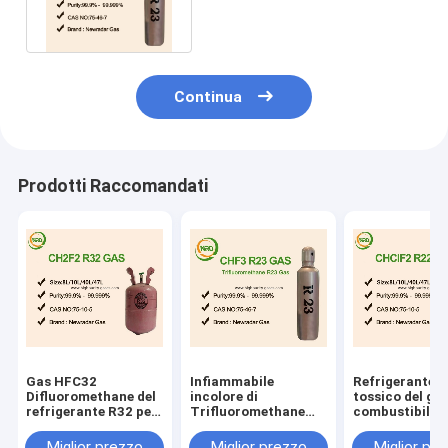
refrigerante di elevata
purezza HFC 32 di CH4
Continua
Prodotti Raccomandati
Gas HFC32
Infiammabile
Refrigerante 
Difluoromethane del
incolore di
tossico del ga
refrigerante R32 per
Trifluoromethane
combustibile 
condizionamento
del gas del
incolore nessu
d'aria
refrigerante di
torbido
Miglior prezzo
Miglior prezzo
Miglior pr