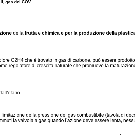
li
gas del COV
,
azione
della
frutta
e
chimica e per la produzione della plastica
re C2H4 che è trovato in gas di carbone, può essere prodotto tram
me regolatore di crescita naturale che promuove la maturazione 
dall'etano
limitazione della pressione del gas combustibile (tavola di deco
Commuti la valvola a gas quando l'azione deve essere lenta, nes