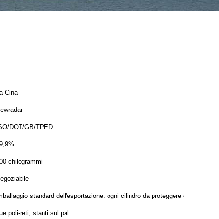
a Cina
ewradar
SO/DOT/GB/TPED
9,9%
00 chilogrammi
egoziabile
mballaggio standard dell'esportazione: ogni cilindro da proteggere da
ue poli-reti, stanti sul pal