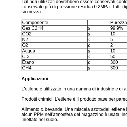
I cilindri utilizzati dovrebbero essere conservati c
conservato più di pressione residua 0.2MPa. Tutti i ti
sicurezza.
Componente
Purezza
Gas C2H4
≥
99,9%
CO2
≤
10
N2
≤
5
O2
≤
2
Acqua
≤
10
C-3
≤
50
Etano
≤
300
CH4
≤
300
Applicazioni:
L'etilene è utilizzato in una gamma di industrie e di
Prodotti chimici: L'etilene è il prodotto base per par
Alimento & bevande: Una miscela azoto/dell'etilene ha
alcun PPM nell'atmosfera del magazzino è usata. Inoltr
iniettato nel suolo.