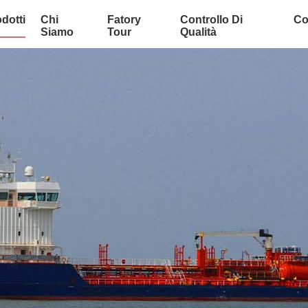
dotti
Chi
Fatory
Controllo Di
Co
Siamo
Tour
Qualità