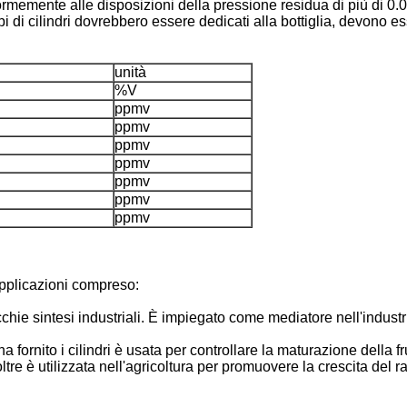
onformemente alle disposizioni della pressione residua di più di
pi di cilindri dovrebbero essere dedicati alla bottiglia, devono 
unità
%V
ppmv
ppmv
ppmv
ppmv
ppmv
ppmv
ppmv
 applicazioni compreso:
ecchie sintesi industriali. È impiegato come mediatore nell'indust
 fornito i cilindri è usata per controllare la maturazione della 
e è utilizzata nell'agricoltura per promuovere la crescita del ra