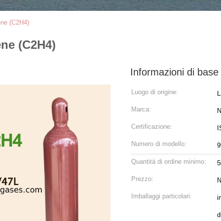
lene (C2H4)
ene (C2H4)
Informazioni di base
Luogo di origine:
L
Marca:
N
Certificazione:
I
Numero di modello:
9
Quantità di ordine minimo:
5
Prezzo:
N
Imballaggi particolari:
i
d