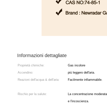
Informazioni dettagliate
Proprietà chimiche:
Gas incolore
Accendino:
più leggero dell'aria.
Reazioni dell'acqua & dell'aria:
Facilmente infiammabile.
Rischio per la salute:
La concentrazione moderata i
e l'incoscienza.