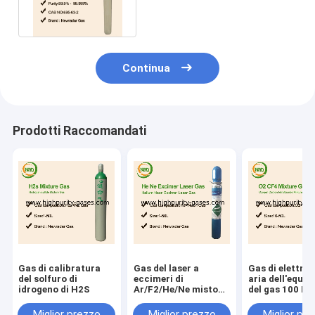
Digital/Crystal Displays
liquido
Continua
Prodotti Raccomandati
Gas di calibratura
Gas del laser a
Gas di elettron
del solfuro di
eccimeri di
aria dell'equili
idrogeno di H2S
Ar/F2/He/Ne misto
del gas 100 PP
per la lente
calibratura
producendo i laser a
dell'isobutilen
Miglior prezzo
Miglior prezzo
Miglior pr