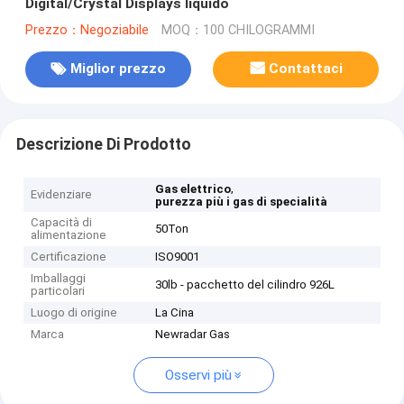
Digital/Crystal Displays liquido
Prezzo：Negoziabile
MOQ：100 CHILOGRAMMI
Miglior prezzo
Contattaci
Descrizione Di Prodotto
,
Gas elettrico
Evidenziare
purezza più i gas di specialità
Capacità di
50Ton
alimentazione
Certificazione
ISO9001
Imballaggi
30lb - pacchetto del cilindro 926L
particolari
Luogo di origine
La Cina
Marca
Newradar Gas
Osservi più