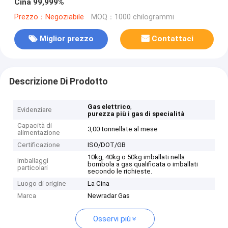
Cina 99,999%
Prezzo：Negoziabile
MOQ：1000 chilogrammi
Miglior prezzo
Contattaci
Descrizione Di Prodotto
,
Gas elettrico
Evidenziare
purezza più i gas di specialità
Capacità di
3,00 tonnellate al mese
alimentazione
Certificazione
ISO/DOT/GB
10kg, 40kg o 50kg imballati nella
Imballaggi
bombola a gas qualificata o imballati
particolari
secondo le richieste.
Luogo di origine
La Cina
Marca
Newradar Gas
Osservi più