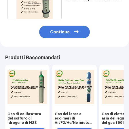
Cina 99,999%
Continua
Prodotti Raccomandati
Gas di calibratura
Gas del laser a
Gas di elettron
del solfuro di
eccimeri di
aria dell'equili
idrogeno di H2S
Ar/F2/He/Ne misto
del gas 100 PP
per la lente
calibratura